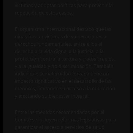
víctimas y adoptar políticas para prevenir la
repetición de estos casos.
El organismo internacional destacó que las
niñas fueron víctimas de vulneraciones a
derechos fundamentales, entre ellos el
derecho a la vida digna, a la justicia, a la
protección contra la tortura y tratos crueles,
y a la igualdad y no discriminación. También
indicó que la maternidad forzada tiene un
impacto significativo en el desarrollo de las
menores, limitando su acceso a la educación
y afectando su bienestar integral.
Entre las medidas recomendadas por el
Comité se incluyen reformas legislativas para
garantizar el acceso a servicios de salud