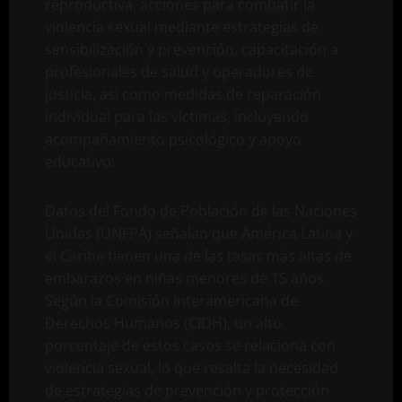
reproductiva, acciones para combatir la
violencia sexual mediante estrategias de
sensibilización y prevención, capacitación a
profesionales de salud y operadores de
justicia, así como medidas de reparación
individual para las víctimas, incluyendo
acompañamiento psicológico y apoyo
educativo.
Datos del Fondo de Población de las Naciones
Unidas (UNFPA) señalan que América Latina y
el Caribe tienen una de las tasas más altas de
embarazos en niñas menores de 15 años.
Según la Comisión Interamericana de
Derechos Humanos (CIDH), un alto
porcentaje de estos casos se relaciona con
violencia sexual, lo que resalta la necesidad
de estrategias de prevención y protección