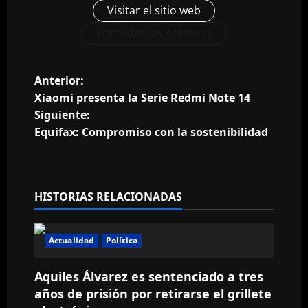
Visitar el sitio web
Ver todas las entradas
N
Anterior:
Xiaomi presenta la Serie Redmi Note 14
a
Siguiente:
Equifax: Compromiso con la sostenibilidad
v
e
g
HISTORIAS RELACIONADAS
a
Actualidad
Política
c
Aquiles Álvarez es sentenciado a tres
i
años de prisión por retirarse el grillete