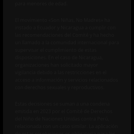
para menores de edad.
El movimiento «Son Niñas, No Madres» ha
instado a Ecuador y Nicaragua a cumplir con
las recomendaciones del Comité y ha hecho
un llamado a la comunidad internacional para
supervisar el cumplimiento de estas
disposiciones. En el caso de Nicaragua,
organizaciones han solicitado mayor
vigilancia debido a las restricciones en el
acceso a información y servicios relacionados
con derechos sexuales y reproductivos.
Estas decisiones se suman a una condena
emitida en 2023 por el Comité de Derechos
del Niño de Naciones Unidas contra Perú,
relacionada con un caso similar. La aplicación
de estas resoluciones es obligatoria para los