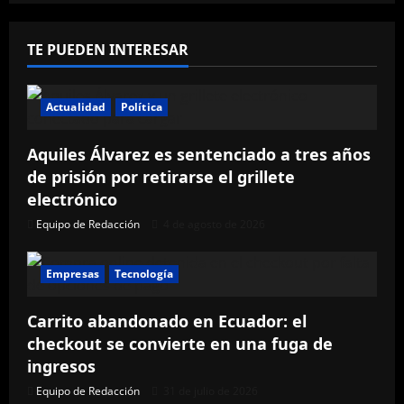
s
TE PUEDEN INTERESAR
Actualidad
Política
Aquiles Álvarez es sentenciado a tres años
de prisión por retirarse el grillete
electrónico
Equipo de Redacción
4 de agosto de 2026
Empresas
Tecnología
Carrito abandonado en Ecuador: el
checkout se convierte en una fuga de
ingresos
Equipo de Redacción
31 de julio de 2026