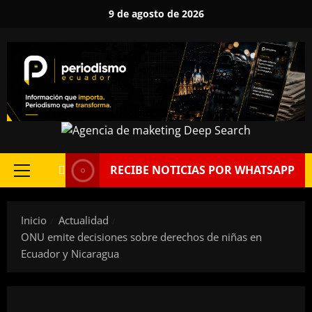
Saltar
9 de agosto de 2026
al
contenido
RECIBE NOTICIAS POR WHATSAPP
Menú
principal
Inicio
Actualidad
ONU emite decisiones sobre derechos de niñas en
Ecuador y Nicaragua