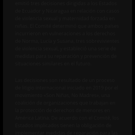
emitió tres decisiones dirigidas a los Estados
de Ecuador y Nicaragua en relación con casos
de violencia sexual y maternidad forzada en
niñas. El Comité determinó que ambos países
incurrieron en vulneraciones a los derechos
de Norma, Lucía y Susana, tres sobrevivientes
de violencia sexual, y estableció una serie de
medidas para su reparación y prevención de
situaciones similares en el futuro.
Las decisiones son resultado de un proceso
de litigio internacional iniciado en 2019 por el
movimiento «Son Niñas, No Madres», una
coalición de organizaciones que trabajan en
la protección de derechos de menores en
América Latina. De acuerdo con el Comité, los
Estados implicados tienen la obligación de
implementar medidas de reparación para las