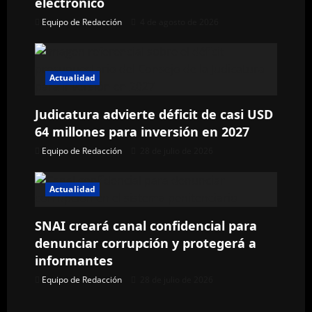
ó
electrónico
Equipo de Redacción
4 de agosto de 2026
n
d
Actualidad
e
Judicatura advierte déficit de casi USD
e
64 millones para inversión en 2027
n
Equipo de Redacción
28 de julio de 2026
t
Actualidad
r
SNAI creará canal confidencial para
a
denunciar corrupción y protegerá a
informantes
d
Equipo de Redacción
28 de julio de 2026
a