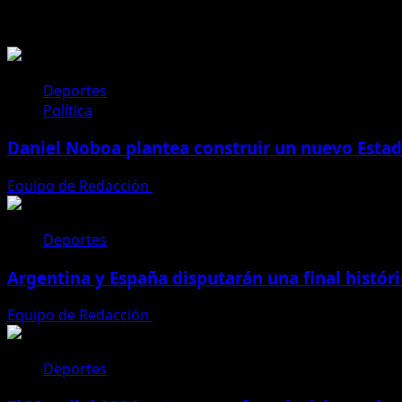
Historias relacionadas
entradas
Deportes
Política
Daniel Noboa plantea construir un nuevo Esta
Equipo de Redacción
23 de julio de 2026
Deportes
Argentina y España disputarán una final histór
Equipo de Redacción
16 de julio de 2026
Deportes