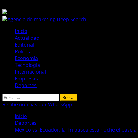
Saltar
8 de agosto de 2026
al
contenido
Menú
Inicio
principal
Actualidad
Editorial
Política
Economía
Tecnología
Internacional
Empresas
Deportes
Buscar:
Recibe noticias por WhatsApp
Inicio
Deportes
México vs. Ecuador: la Tri busca esta noche el pase a