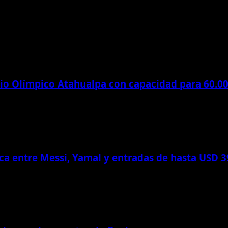
dio Olímpico Atahualpa con capacidad para 60.0
ica entre Messi, Yamal y entradas de hasta USD 3