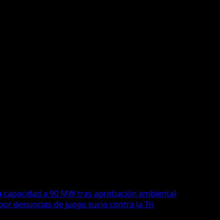
lido durante todo el torneo, aparece como favorito. Sin e
 un nuevo golpe que mantenga vivo el sueño mundialista.
u capacidad a 90 MW tras aprobación ambiental
or denuncias de juego sucio contra la Tri