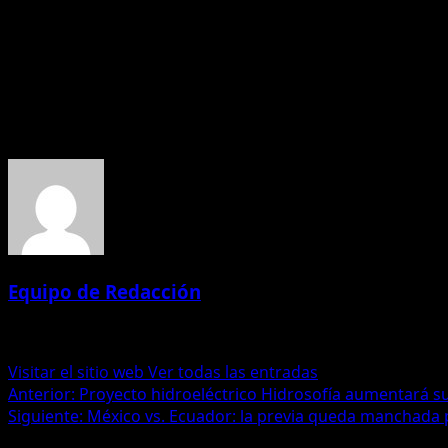
planeta
.
México, impulsado por su afición y por un rendimiento só
a igual frente a cualquier selección y buscará esta noche
Acerca del autor
Equipo de Redacción
Administrator
Visitar el sitio web
Ver todas las entradas
Navegación
Anterior:
Proyecto hidroeléctrico Hidrosofía aumentará s
Siguiente:
México vs. Ecuador: la previa queda manchada p
de