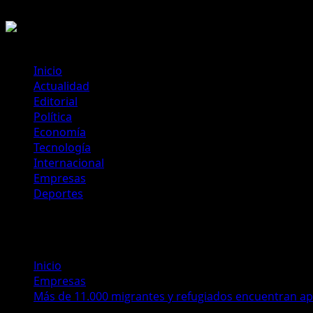
Saltar
6 de agosto de 2026
al
contenido
Menú
Inicio
principal
Actualidad
Editorial
Política
Economía
Tecnología
Internacional
Empresas
Deportes
Inicio
Empresas
Más de 11.000 migrantes y refugiados encuentran ap