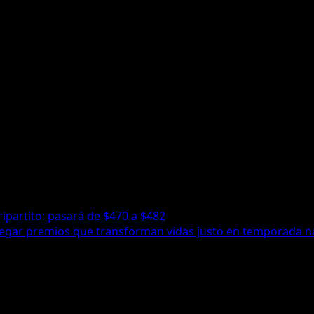
ripartito: pasará de $470 a $482
regar premios que transforman vidas justo en temporada n