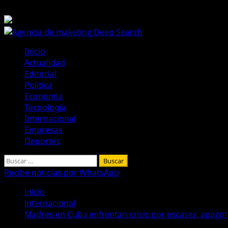
Saltar
9 de agosto de 2026
al
contenido
Menú
Inicio
principal
Actualidad
Editorial
Política
Economía
Tecnología
Internacional
Empresas
Deportes
Buscar:
Recibe noticias por WhatsApp
Inicio
Internacional
Madres en Cuba enfrentan crisis por escasez, apagon