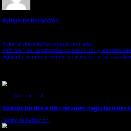
Equipo de Redacción
Administrator
Visitar el sitio web
Ver todas las entradas
Navegación
Anterior:
Irán rechaza acuerdo con EE. UU. y aumenta ten
Siguiente:
Economía mundial en alerta por altas tasas de 
de
Historias relacionadas
entradas
Internacional
Estados Unidos e Irán retoman negociaciones tr
Equipo de Redacción
27 de julio de 2026