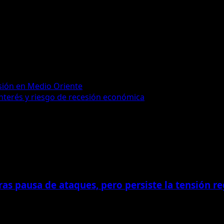
sión en Medio Oriente
interés y riesgo de recesión económica
as pausa de ataques, pero persiste la tensión re