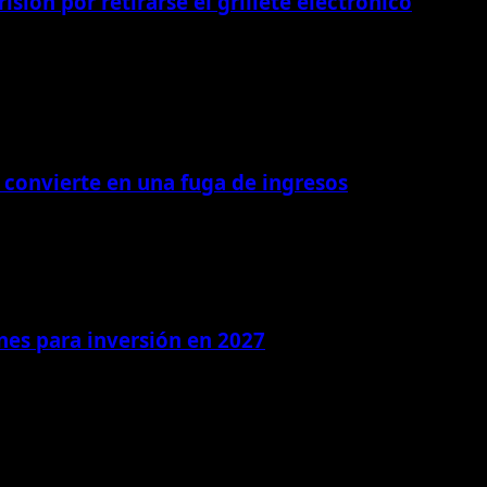
isión por retirarse el grillete electrónico
 convierte en una fuga de ingresos
ones para inversión en 2027