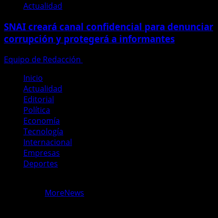
Actualidad
SNAI creará canal confidencial para denunciar
corrupción y protegerá a informantes
Equipo de Redacción
28 de julio de 2026
Inicio
Actualidad
Editorial
Política
Economía
Tecnología
Internacional
Empresas
Deportes
Copyright © Todos los derechos reservados Periodismo
Ecuador.
|
MoreNews
por AF themes.