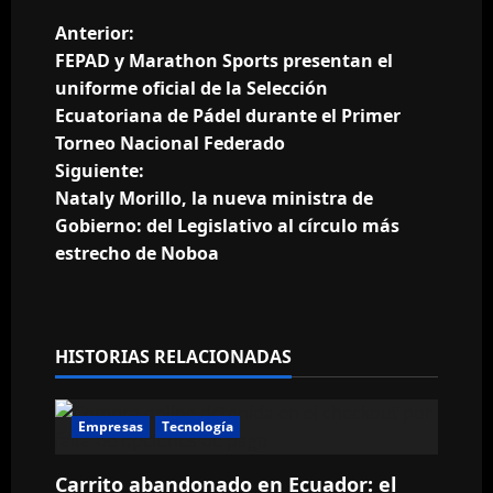
N
Anterior:
FEPAD y Marathon Sports presentan el
a
uniforme oficial de la Selección
Ecuatoriana de Pádel durante el Primer
v
Torneo Nacional Federado
e
Siguiente:
Nataly Morillo, la nueva ministra de
g
Gobierno: del Legislativo al círculo más
estrecho de Noboa
a
c
i
HISTORIAS RELACIONADAS
ó
Empresas
Tecnología
n
Carrito abandonado en Ecuador: el