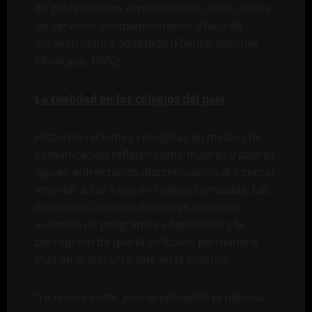
de profesionales especializados, altos costos
de servicios complementarios y falta de
infraestructura adaptada (Fuente: Informe
Municipal, DMQ).
La realidad en los colegios del país
Historias recientes recogidas en medios de
comunicación reflejan cómo madres y padres
siguen enfrentando discriminación al intentar
inscribir a sus hijos en colegios privados. Las
denuncias incluyen negativas explícitas,
ausencia de programas adaptativos y la
percepción de que la inclusión permanece
más en el discurso que en la práctica.
“La norma existe, pero la aplicación es mínima.