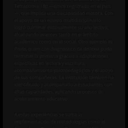
Tetrasomía 18p —único registrado en el país
—, que implica una discapacidad motora. Con
el apoyo de un equipo multidisciplinario,
logró culminar exitosamente su año lectivo,
alcanzando avances tanto en el ámbito
académico como en el social. Otro ejemplo es
Paula
, quien con diagnóstico de dislexia pudo
terminar la primaria gracias a adaptaciones
específicas en lectura y escritura,
acompañamiento psicopedagógico y el apoyo
de sus compañeros. La institución también ha
identificado y acompañado a estudiantes con
altas capacidades, aplicando procesos de
aceleramiento educativo.
A estas experiencias se suma la
implementación de metodologías como el