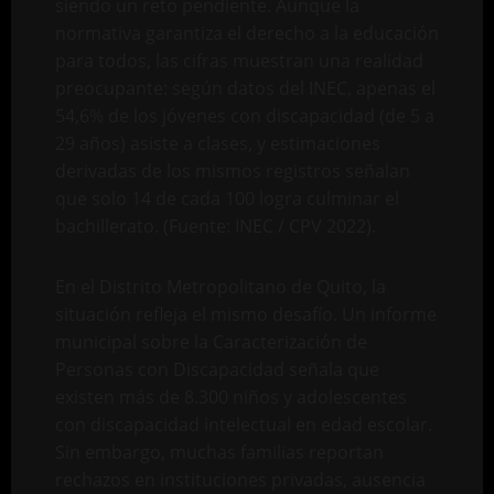
siendo un reto pendiente. Aunque la
normativa garantiza el derecho a la educación
para todos, las cifras muestran una realidad
preocupante: según datos del INEC, apenas el
54,6% de los jóvenes con discapacidad (de 5 a
29 años) asiste a clases, y estimaciones
derivadas de los mismos registros señalan
que solo 14 de cada 100 logra culminar el
bachillerato. (Fuente: INEC / CPV 2022).
En el Distrito Metropolitano de Quito, la
situación refleja el mismo desafío. Un informe
municipal sobre la Caracterización de
Personas con Discapacidad señala que
existen más de 8.300 niños y adolescentes
con discapacidad intelectual en edad escolar.
Sin embargo, muchas familias reportan
rechazos en instituciones privadas, ausencia