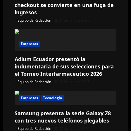
d
checkout se convierte en una fuga de
ingresos
e
Equipo de Redacción
31 de julio de 2026
e
n
Empresas
t
Adium Ecuador presentó la
r
indumentaria de sus selecciones para
el Torneo Interfarmacéutico 2026
a
Equipo de Redacción
28 de julio de 2026
d
a
Empresas
Tecnología
s
Samsung presenta la serie Galaxy Z8
con tres nuevos teléfonos plegables
Equipo de Redacción
27 de julio de 2026