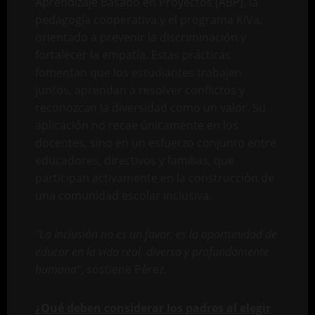
Aprendizaje Basado en Proyectos (ABP), la
pedagogía cooperativa y el programa KiVa,
orientado a prevenir la discriminación y
fortalecer la empatía. Estas prácticas
fomentan que los estudiantes trabajen
juntos, aprendan a resolver conflictos y
reconozcan la diversidad como un valor. Su
aplicación no recae únicamente en los
docentes, sino en un esfuerzo conjunto entre
educadores, directivos y familias, que
participan activamente en la construcción de
una comunidad escolar inclusiva.
“La inclusión no es un favor, es la oportunidad de
educar en la vida real, diversa y profundamente
humana”
, sostiene Pérez.
¿Qué deben considerar los padres al elegir