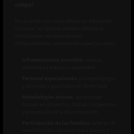
colegio?
De acuerdo con especialistas en educación
inclusiva, las familias pueden identificar
instituciones verdaderamente
comprometidas observando aspectos como:
Infraestructura accesible:
rampas,
señalética y espacios adaptados.
Personal especializado:
psicopedagogos
y docentes capacitados en diversidad.
Metodologías activas:
aprendizaje
basado en proyectos, trabajo cooperativo
y prevención de la discriminación.
Participación de las familias:
talleres de
sensibilización, escuelas para padres y