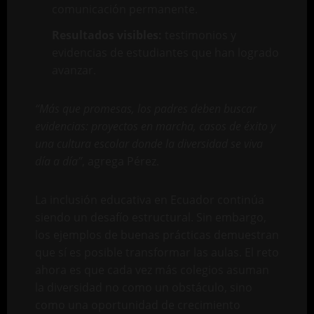
comunicación permanente.
Resultados visibles:
testimonios y
evidencias de estudiantes que han logrado
avanzar.
“Más que promesas, los padres deben buscar
evidencias: proyectos en marcha, casos de éxito y
una cultura escolar donde la diversidad se viva
día a día”
, agrega Pérez.
La inclusión educativa en Ecuador continúa
siendo un desafío estructural. Sin embargo,
los ejemplos de buenas prácticas demuestran
que sí es posible transformar las aulas. El reto
ahora es que cada vez más colegios asuman
la diversidad no como un obstáculo, sino
como una oportunidad de crecimiento