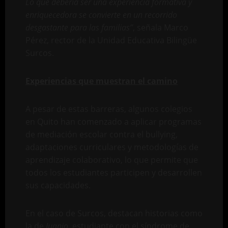
Lo que debería ser una experiencia formativa y
enriquecedora se convierte en un recorrido
desgastante para las familias”
, señala Marco
Pérez, rector de la Unidad Educativa Bilingüe
Surcos.
Experiencias que muestran el camino
A pesar de estas barreras, algunos colegios
en Quito han comenzado a aplicar programas
de mediación escolar contra el bullying,
adaptaciones curriculares y metodologías de
aprendizaje colaborativo, lo que permite que
todos los estudiantes participen y desarrollen
sus capacidades.
En el caso de Surcos, destacan historias como
la de
Juanjo
, estudiante con el síndrome de