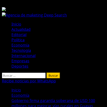
Saltar
9 de agosto de 2026
al
contenido
Menú
Inicio
principal
Actualidad
Editorial
Política
Economía
Tecnología
Internacional
Empresas
Deportes
Buscar:
Recibe noticias por WhatsApp
Inicio
Economía
Gobierno firma garantía soberana de USD 100
millones para mejorar vías rurales en Guayas