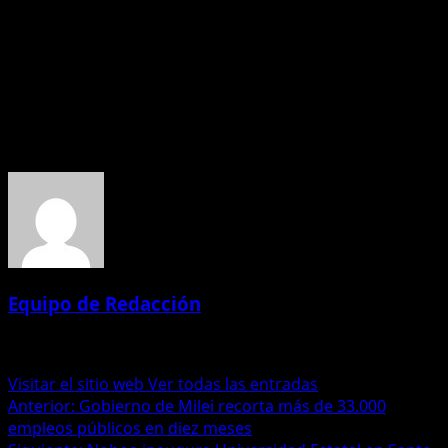
económica: “Rescatamos un país al borde del precipicio,
al borde de perder la dolarización, con acciones que
promueven la reactivación económica y la generación de
empleo,” afirmó.
Acerca del autor
Equipo de Redacción
Administrator
Visitar el sitio web
Ver todas las entradas
Navegación
Anterior:
Gobierno de Milei recorta más de 33.000
empleos públicos en diez meses
de