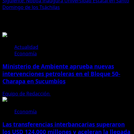
Siguiente:
Noboa inaugura Universidad Estatal en Santo
entradas
Domingo de los Tsáchilas
Historias relacionadas
Actualidad
Economía
Ministerio de Ambiente aprueba nuevas
intervenciones petroleras en el Bloque 50-
Charapa en Sucumbíos
Equipo de Redacción
24 de junio de 2026
Economía
Las transferencias interbancarias superaron
los USD 124.000 millones y aceleran la llegada