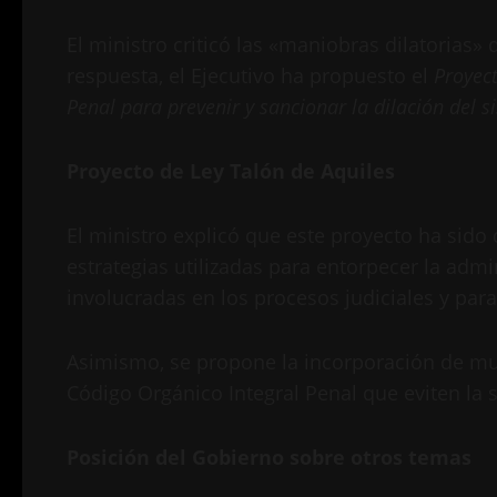
El ministro criticó las «maniobras dilatorias»
respuesta, el Ejecutivo ha propuesto el
Proyect
Penal para prevenir y sancionar la dilación del 
Proyecto de Ley Talón de Aquiles
El ministro explicó que este proyecto ha si
estrategias utilizadas para entorpecer la admin
involucradas en los procesos judiciales y par
Asimismo, se propone la incorporación de mul
Código Orgánico Integral Penal que eviten la
Posición del Gobierno sobre otros temas