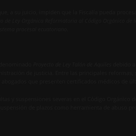
 que, a su juicio, impiden que la Fiscalía pueda proc
o de Ley Orgánica Reformatoria al Código Orgánico de la
sistema procesal ecuatoriano
.
do denominado
Proyecto de Ley Talón de Aquiles
debido a 
istración de justicia. Entre las principales reformas,
a abogados que presenten certificados médicos de últ
tas y suspensiones severas en el Código Orgánico de
 suspensión de plazos como herramienta de abuso pr