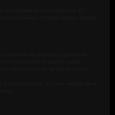
esar adecuadamente a los implicados. En
 Función Judicial y al Código Orgánico Integral
su intención de sancionar y reprimir las
 se incluyen sanciones para las partes
ima hora con el fin de aplazar audiencias.
 la Función Judicial, así como medidas en el
ocesal.