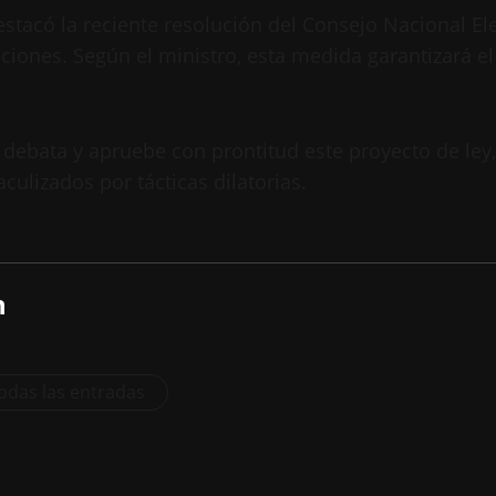
stacó la reciente resolución del Consejo Nacional Ele
aciones. Según el ministro, esta medida garantizará e
bata y apruebe con prontitud este proyecto de ley, co
culizados por tácticas dilatorias.
n
odas las entradas