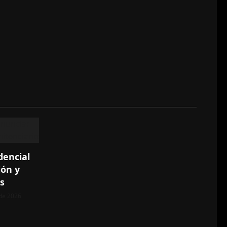
dencial
ión y
s
 de 2026