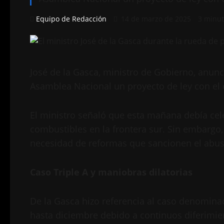
Equipo de Redacción
14 de marzo de 2025
3 minut
José de la Gasca, ministro de Gobierno, anunc
Asamblea Nacional un proyecto de ley con el o
El ministro señaló que esta mañana debía celeb
combustibles en la frontera sur. Sin embargo,
necesidad de reformas que sancionen el abus
Caso Triple A y maniobras dilatorias
De la Gasca hizo referencia al caso denominado
hasta diciembre debido a continuos diferimient