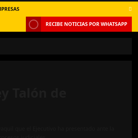
MPRESAS
RECIBE NOTICIAS POR WHATSAPP
ey Talón de
aquil que el Ejecutivo ha presentado ante la
rocesos judiciales.