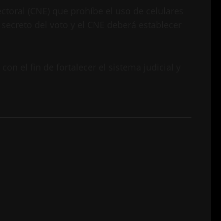
ctoral (CNE) que prohíbe el uso de celulares
l secreto del voto y el CNE deberá establecer
n el fin de fortalecer el sistema judicial y