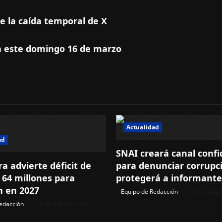
e la caída temporal de X
ica este domingo 16 de marzo
Actualidad
ad
SNAI creará canal confi
ra advierte déficit de
para denunciar corrupc
 64 millones para
protegerá a informante
n en 2027
Equipo de Redacción
28 de julio
edacción
28 de julio de 2026