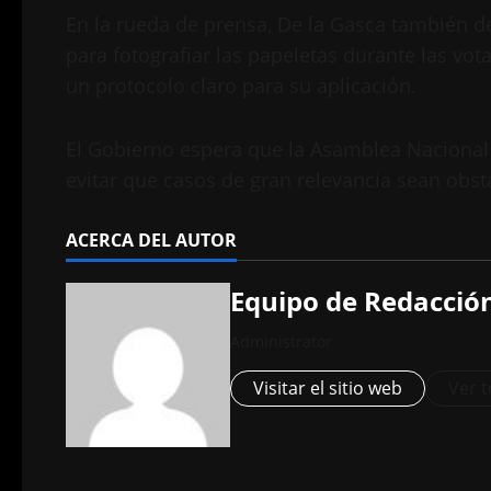
En la rueda de prensa, De la Gasca también de
para fotografiar las papeletas durante las vot
un protocolo claro para su aplicación.
El Gobierno espera que la Asamblea Nacional de
evitar que casos de gran relevancia sean obsta
ACERCA DEL AUTOR
Equipo de Redacció
Administrator
Visitar el sitio web
Ver t