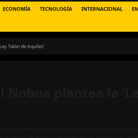
ECONOMÍA
TECNOLOGÍA
INTERNACIONAL
E
Ley Talón de Aquiles’
 Noboa plantea la ‘L
unció este viernes en una rueda de prensa desde Guay
 objetivo de evitar dilaciones en las audiencias de p