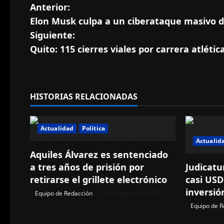
N
Anterior:
Elon Musk culpa a un ciberataque masivo d
a
Siguiente:
v
Quito: 115 cierres viales por carrera atlét
e
g
HISTORIAS RELACIONADAS
a
Actualidad
Política
c
Actualid
i
Aquiles Álvarez es sentenciado
a tres años de prisión por
Judicatu
ó
retirarse el grillete electrónico
casi USD
inversió
n
Equipo de Redacción
4 de agosto de 2026
Equipo de R
d