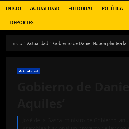
INICIO
ACTUALIDAD
EDITORIAL
POLÍTICA
DEPORTES
Inicio
Actualidad
Gobierno de Daniel Noboa plantea la ‘
Actualidad
Gobierno de Daniel
Aquiles’
José de la Gasca, ministro de Gobierno, an
Asamblea Nacional un proyecto de ley con el