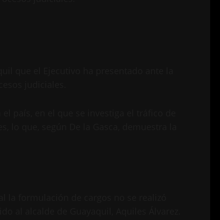
il que el Ejecutivo ha presentado ante la
esos judiciales.
 país, en el que se investiga el tráfico de
es, lo que, según De la Gasca, demuestra la
al la formulación de cargos no se realizó
ido al alcalde de Guayaquil, Aquiles Álvarez.