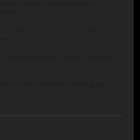
rado en posesión de dos artefactos
ocaína.
s sujetas a fiscalización, lo que refuerza las
iminal.
a y forma parte de las acciones estratégicas
y las acciones emprendidas contra grupos