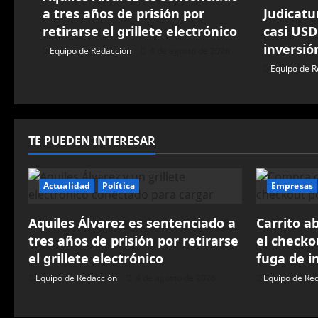
a tres años de prisión por
Judicatu
ó
retirarse el grillete electrónico
casi USD
inversió
n
Equipo de Redacción
4 de agosto de 2026
Equipo de R
d
e
TE PUEDEN INTERESAR
e
n
Actualidad
Política
Empresas
t
Aquiles Álvarez es sentenciado a
Carrito a
r
tres años de prisión por retirarse
el checko
el grillete electrónico
fuga de i
a
Equipo de Redacción
4 de agosto de 2026
Equipo de Re
d