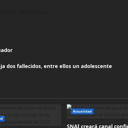
r todas las entradas
uador
a dos fallecidos, entre ellos un adolescente
Actualidad
ad
SNAI creará canal confi