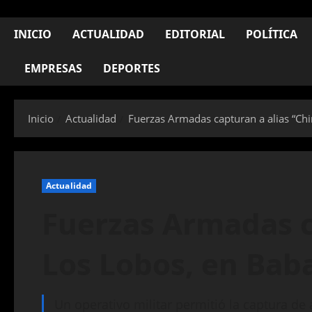
INICIO
ACTUALIDAD
EDITORIAL
POLÍTICA
EMPRESAS
DEPORTES
Inicio
Actualidad
Fuerzas Armadas capturan a alias “Ch
Actualidad
Fuerzas Armadas c
Los Lobos, en Bab
Un operativo militar permitió la captura de