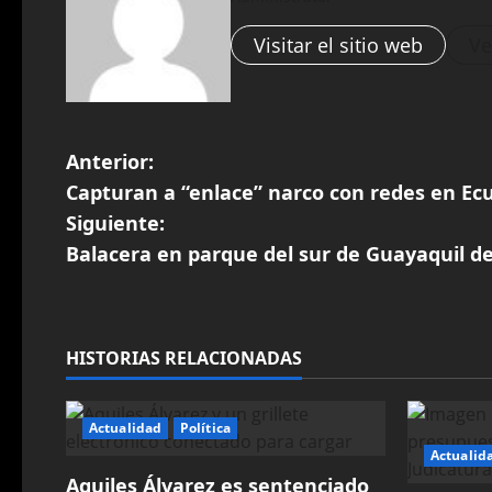
Visitar el sitio web
Ve
N
Anterior:
Capturan a “enlace” narco con redes en Ec
a
Siguiente:
v
Balacera en parque del sur de Guayaquil dej
e
g
HISTORIAS RELACIONADAS
a
Actualidad
Política
c
Actualid
i
Aquiles Álvarez es sentenciado