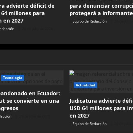
ra advierte déficit de
para denunciar corrupc
 64 millones para
protegerá a informante
n en 2027
Equipo de Redacción
28 de julio
edacción
28 de julio de 2026
Tecnología
Actualidad
bandonado en Ecuador:
ut se convierte en una
Judicatura advierte défi
ngresos
USD 64 millones para in
en 2027
dacción
31 de julio de 2026
Equipo de Redacción
28 de julio