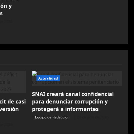
ión y
s
 de 2026
Actualidad
SNAI creará canal confidencial
cit de casi
para denunciar corrupción y
versión
protegerá a informantes
Equipo de Redacción
28 de julio de 2026
 de 2026