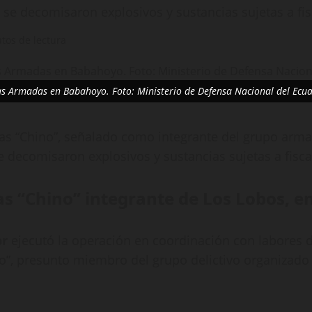
 se decomisaron explosivos y sustancias sujetas a fis
tos de lectura
as Armadas en Babahoyo. Foto: Ministerio de Defensa Nacional del Ecu
lias “Chino”, señalado como integrante del grupo arma
e decomisaron explosivos y sustancias sujetas a fisca
as “Chino” integrante de Los Lobos, 
or
ejecutó la operación en coordinación con labores de
ino”, presunto miembro del grupo delictivo organizad