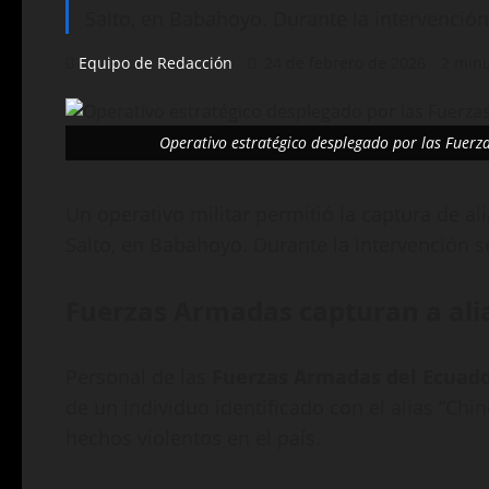
Salto, en Babahoyo. Durante la intervención
Equipo de Redacción
24 de febrero de 2026
2 minu
Operativo estratégico desplegado por las Fuerz
Un operativo militar permitió la captura de a
Salto, en Babahoyo. Durante la intervención s
Fuerzas Armadas capturan a ali
Personal de las
Fuerzas Armadas del Ecuad
de un individuo identificado con el alias “Ch
hechos violentos en el país.