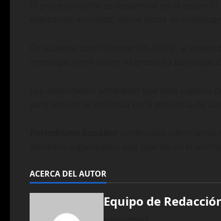
El procedimiento se desarrolló en el sector El
explosivos armados, varias dosis de marihuana
De acuerdo con información oficial, el detenido
investigaciones sobre su presunta participació
Las autoridades señalaron que esta captura deb
para reducir la violencia en la provincia de Lo
Periodismo Ecuador
continuará informando s
armados organizados que operan en el territo
ACERCA DEL AUTOR
Equipo de Redacció
Administrator