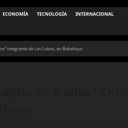
ECONOMÍA
TECNOLOGÍA
INTERNACIONAL
ino” integrante de Los Lobos, en Babahoyo
apturan a alias “Chin
ahoyo
 alias “Chino”, señalado como integrante del grupo ar