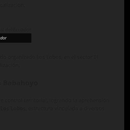
calización.
ador
do organizado Los Lobos, en el sector El
lización.
en Babahoyo
 control territorial, logrando la aprehensión
o
Los Lobos
, estructura vinculada a diversos