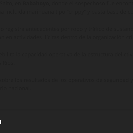
 Salto, en
Babahoyo
, donde el sospechoso fue encont
 incluida marihuana tipo “crippy” y pasta base de c
 registra antecedentes por robo y tráfico de sustancia
n en actividades ilícitas dentro de la organización cr
ilita la capacidad operativa de la estructura delictiv
s Ríos.
obre los resultados de los operativos de seguridad 
rio nacional.
n