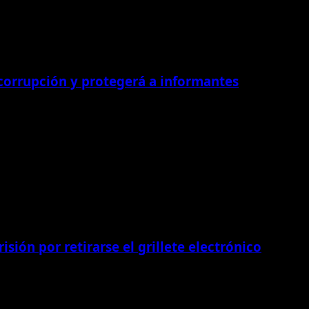
 corrupción y protegerá a informantes
isión por retirarse el grillete electrónico