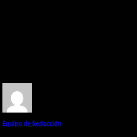
exclusivamente de la hidroenergía. Proyectos pensados en
que Ecuador invierta en una matriz energética que no depe
Aunque las velas sigan iluminando muchos hogares y el son
capacidad de adaptación de nuestro pueblo son la verdader
controlar la sequía, pero sí podemos construir un futuro 
Porque en Ecuador, incluso en medio de la penumbra, seg
David Lema Burgos
Acerca del autor
Equipo de Redacción
Administrator