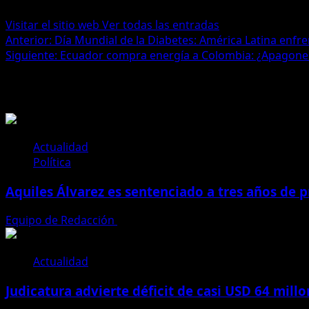
Visitar el sitio web
Ver todas las entradas
Navegación
Anterior:
Día Mundial de la Diabetes: América Latina enfr
Siguiente:
Ecuador compra energía a Colombia: ¿Apagones
de
Historias relacionadas
entradas
Actualidad
Política
Aquiles Álvarez es sentenciado a tres años de pr
Equipo de Redacción
4 de agosto de 2026
Actualidad
Judicatura advierte déficit de casi USD 64 mill