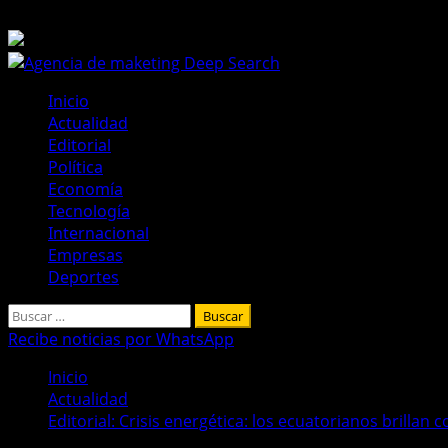
Saltar
8 de agosto de 2026
al
contenido
Menú
Inicio
principal
Actualidad
Editorial
Política
Economía
Tecnología
Internacional
Empresas
Deportes
Buscar:
Recibe noticias por WhatsApp
Inicio
Actualidad
Editorial: Crisis energética: los ecuatorianos brillan 