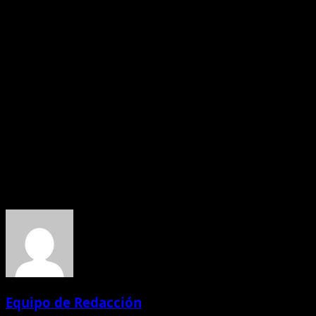
su compromiso con el desarrollo de Ecuador al apostar
por la innovación, el talento joven y la colaboración con
empresas locales. En un año de desafíos económicos, la
empresa ha demostrado que es posible transformar la
adversidad en crecimiento sostenible, impulsando así
una industria metalmecánica más sólida y resiliente.
Ecuamatriz continuará trabajando para fortalecer su
impacto en el país, promoviendo el progreso de sus
colaboradores y contribuyendo al avance de la economía
ecuatoriana.
Acerca del autor
Equipo de Redacción