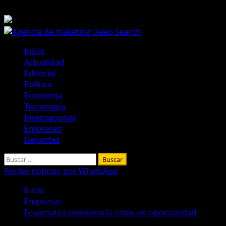
Saltar
5 de agosto de 2026
al
contenido
Menú
Inicio
principal
Actualidad
Editorial
Política
Economía
Tecnología
Internacional
Empresas
Deportes
Buscar:
Recibe noticias por WhatsApp
Inicio
Empresas
Ecuamatriz convierte la crisis en oportunidad