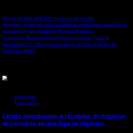
Administrator
Visitar el sitio web
Ver todas las entradas
Navegación
Anterior:
Políticos de izquierda ecuatorianos asistirán a
la posesión del dictador Nicolás Maduro
de
Siguiente:
Nubia Vera entrega pendrive clave en
entradas
investigación sobre presiones en el fallo a favor de
Verónica Abad
Historias relacionadas
Empresas
Tecnología
Carrito abandonado en Ecuador: el checkout
se convierte en una fuga de ingresos