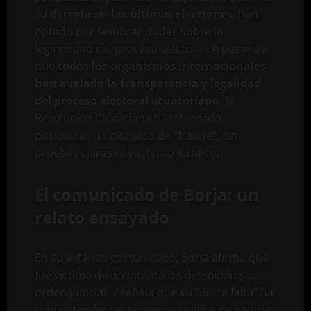
su
derrota en las últimas elecciones
, han
optado por sembrar dudas sobre la
legitimidad del proceso electoral. A pesar de
que
todos los organismos internacionales
han avalado la transparencia y legalidad
del proceso electoral ecuatoriano
, la
Revolución Ciudadana ha intentado
posicionar un discurso de “fraude”, sin
pruebas claras ni sustento jurídico.
El comunicado de Borja: un
relato ensayado
En su extenso comunicado, Borja afirma que
fue víctima de un intento de detención sin
orden judicial, y señala que su “única falta” ha
sido defender un proyecto político de justicia