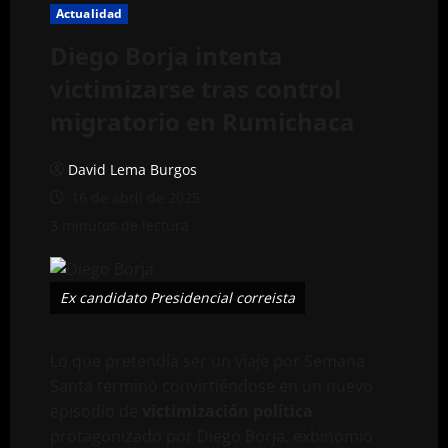
Actualidad
Diego Borja intenta
victimizarse tras control
migratorio en Rumichaca
David Lema Burgos
16 de abril de 2025
3 minutos de lectura
Ex candidato Presidencial correista
Lo que pretendía ser un viaje por Semana
Santa terminó convirtiéndose en un nuevo
episodio de
victimización política
protagonizado por Diego Borja, exbinomio