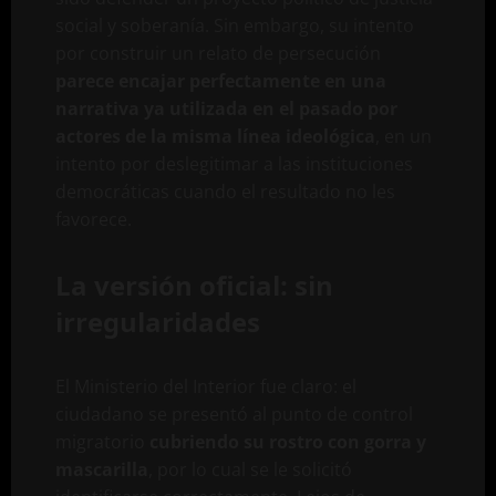
social y soberanía. Sin embargo, su intento
por construir un relato de persecución
parece encajar perfectamente en una
narrativa ya utilizada en el pasado por
actores de la misma línea ideológica
, en un
intento por deslegitimar a las instituciones
democráticas cuando el resultado no les
favorece.
La versión oficial: sin
irregularidades
El Ministerio del Interior fue claro: el
ciudadano se presentó al punto de control
migratorio
cubriendo su rostro con gorra y
mascarilla
, por lo cual se le solicitó