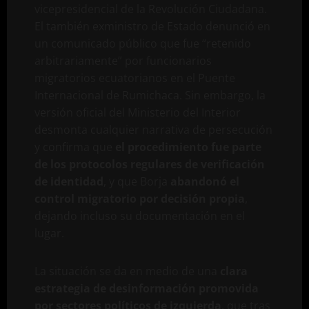
vicepresidencial de la Revolución Ciudadana.
El también exministro de Estado denunció en
un comunicado público que fue “retenido
arbitrariamente” por funcionarios
migratorios ecuatorianos en el Puente
Internacional de Rumichaca. Sin embargo, la
versión oficial del Ministerio del Interior
desmonta cualquier narrativa de persecución
y confirma que
el procedimiento fue parte
de los protocolos regulares de verificación
de identidad
, y que Borja
abandonó el
control migratorio por decisión propia
,
dejando incluso su documentación en el
lugar.
La situación se da en medio de una
clara
estrategia de desinformación promovida
por sectores políticos de izquierda
, que tras