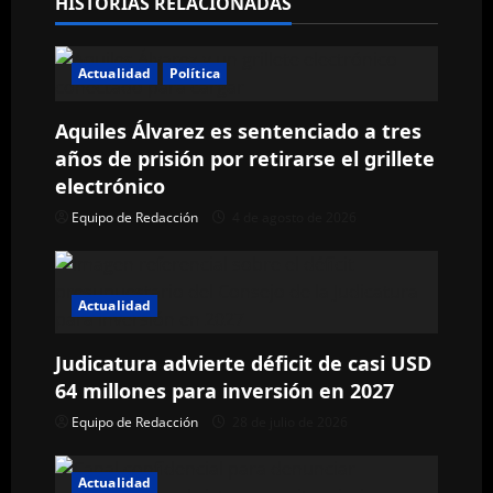
HISTORIAS RELACIONADAS
c
i
Actualidad
Política
ó
Aquiles Álvarez es sentenciado a tres
n
años de prisión por retirarse el grillete
electrónico
d
Equipo de Redacción
4 de agosto de 2026
e
e
Actualidad
n
Judicatura advierte déficit de casi USD
t
64 millones para inversión en 2027
Equipo de Redacción
28 de julio de 2026
r
a
Actualidad