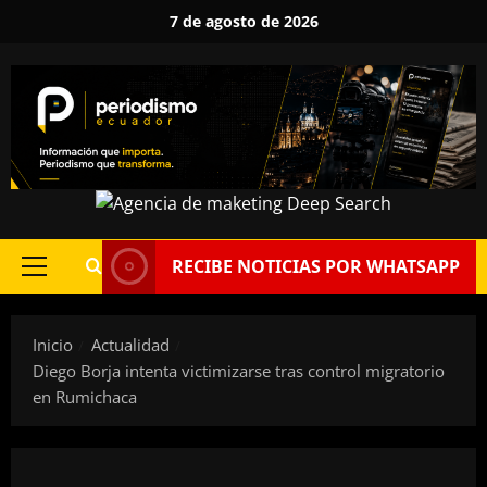
Saltar
7 de agosto de 2026
al
contenido
RECIBE NOTICIAS POR WHATSAPP
Menú
principal
Inicio
Actualidad
Diego Borja intenta victimizarse tras control migratorio
en Rumichaca