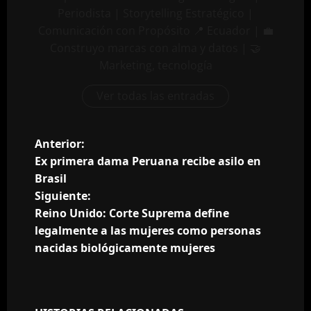
Periodista | Storytelling Estratégico |
Comunicación con Propósito 📍 Ecuador | 💼
Construyo marcas con alma y datos | 🤝
Marketing, tecnología
Ver todas las entradas
N
Anterior:
Ex primera dama Peruana recibe asilo en
a
Brasil
Siguiente:
v
Reino Unido: Corte Suprema define
e
legalmente a las mujeres como personas
nacidas biológicamente mujeres
g
a