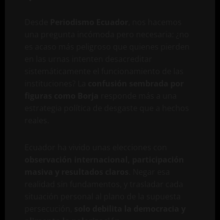
Desde
Periodismo Ecuador
, nos hacemos
una pregunta incómoda pero necesaria: ¿no
es acaso más peligroso que quienes pierden
en las urnas intenten desacreditar
sistemáticamente el funcionamiento de las
instituciones? La
confusión sembrada por
figuras como Borja
responde más a una
estrategia política de desgaste que a hechos
reales.
Ecuador ha vivido unas elecciones con
observación internacional, participación
masiva y resultados claros
. Negar esa
realidad sin fundamentos, y trasladar cada
situación personal al plano de la supuesta
persecución,
solo debilita la democracia y