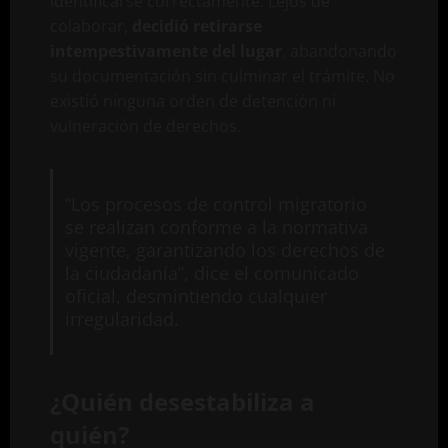
identificarse correctamente. Lejos de
colaborar,
decidió retirarse
intempestivamente del lugar
, abandonando
su documentación sin culminar el trámite. No
existió ninguna orden de detención ni
vulneración de derechos.
“Los procesos de control migratorio
se realizan conforme a la normativa
vigente, garantizando los derechos de
la ciudadanía”, dice el comunicado
oficial, desmintiendo cualquier
irregularidad.
¿Quién desestabiliza a
quién?