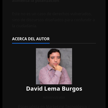
alimenta la polarización
.
Este no es un caso de derechos vulnerados,
sino de discursos diseñados para confundir a
la ciudadanía.
ACERCA DEL AUTOR
David Lema Burgos
Administrator
Especialista en Marketing Tecnológico |