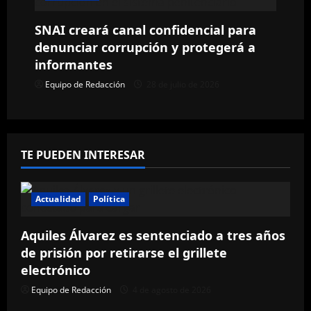
d
SNAI creará canal confidencial para
a
denunciar corrupción y protegerá a
informantes
s
Equipo de Redacción
28 de julio de 2026
TE PUEDEN INTERESAR
Actualidad
Política
Aquiles Álvarez es sentenciado a tres años
de prisión por retirarse el grillete
electrónico
Equipo de Redacción
4 de agosto de 2026