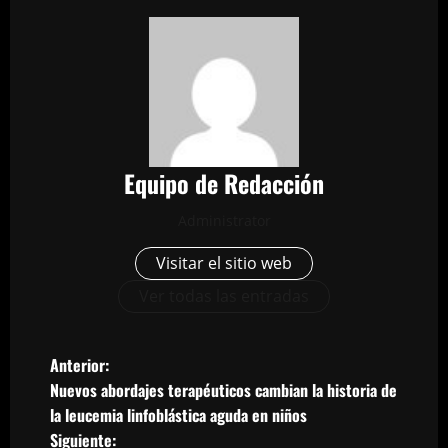
Equipo de Redacción
Administrator
Visitar el sitio web
Ver todas las entradas
N
Anterior:
Nuevos abordajes terapéuticos cambian la historia de
a
la leucemia linfoblástica aguda en niños
Siguiente: