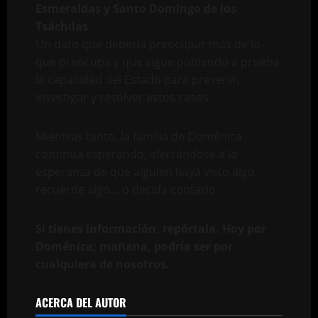
Esmeraldas y Santo Domingo de los
Tsáchilas
.
Un dato que debería preocupar más de lo
que preocupa y que sigue poniendo a prueba
la capacidad del Estado para prevenir,
investigar y resolver estos casos.
Mientras tanto, la familia de Doménica
continúa esperando, aferrándose a la
esperanza de que alguien haya visto algo,
recuerde algo… o decida contarlo.
Si tienes información, repórtala. Hoy por
Doménica; mañana, podría ser por
cualquiera de nosotros.
ACERCA DEL AUTOR