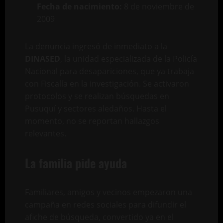
Fecha de nacimiento:
8 de noviembre de
2009
La denuncia ingresó de inmediato a la
DINASED
, la unidad especializada de la Policía
Nacional para desapariciones, que ya trabaja
con Fiscalía en la investigación. Se activaron
protocolos y se realizan búsquedas en
Pusuquí y sectores aledaños. Hasta el
momento, no se reportan hallazgos
relevantes.
La familia pide ayuda
Familiares, amigos y vecinos empezaron una
campaña en redes sociales para difundir el
afiche de búsqueda, convertido ya en el