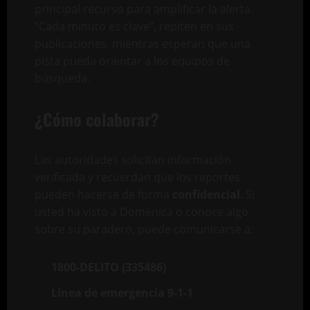
principal recurso para amplificar la alerta.
“Cada minuto es clave”, repiten en sus
publicaciones, mientras esperan que una
pista pueda orientar a los equipos de
búsqueda.
¿Cómo colaborar?
Las autoridades solicitan información
verificada y recuerdan que los reportes
pueden hacerse de forma
confidencial
. Si
usted ha visto a Doménica o conoce algo
sobre su paradero, puede comunicarse a:
1800-DELITO (335486)
Línea de emergencia 9-1-1