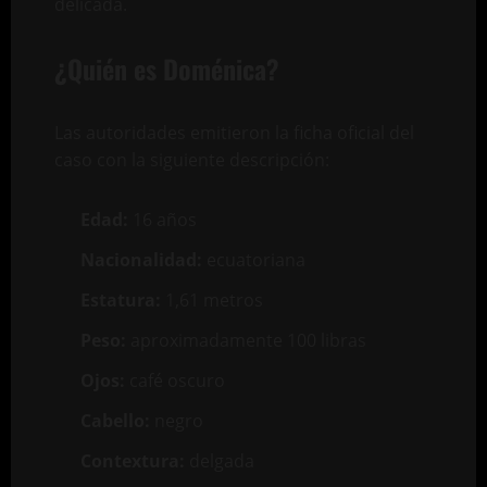
delicada.
¿Quién es Doménica?
Las autoridades emitieron la ficha oficial del
caso con la siguiente descripción:
Edad:
16 años
Nacionalidad:
ecuatoriana
Estatura:
1,61 metros
Peso:
aproximadamente 100 libras
Ojos:
café oscuro
Cabello:
negro
Contextura:
delgada