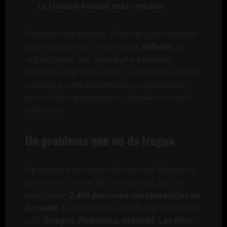
La Unidad Policial más cercana
No hace falta esperar 24 horas para reportar
una desaparición, recuerda la
Asfadec
, la
organización que acompaña a familias
afectadas por estos casos. La denuncia puede
colocarse inmediatamente, y cada detalle —
por mínimo que parezca— puede marcar la
diferencia.
Un problema que no da tregua
De acuerdo con cifras oficiales del Ministerio
del Interior, entre 2017 y mayo de 2025 se
mantienen
2.408 personas desaparecidas en
Ecuador
. Las provincias con mayor incidencia
son:
Guayas, Pichincha, Manabí, Los Ríos,