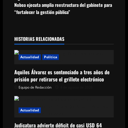
v
Noboa ejecuta amplia reestructura del gabinete para
e
“fortalecer la gestión pública”
g
a
HISTORIAS RELACIONADAS
c
Actualidad
Política
i
ó
Aquiles Álvarez es sentenciado a tres años de
prisión por retirarse el grillete electrónico
n
Equipo de Redacción
4 de agosto de 2026
d
e
Actualidad
e
Judicatura advierte déficit de casi USD 64