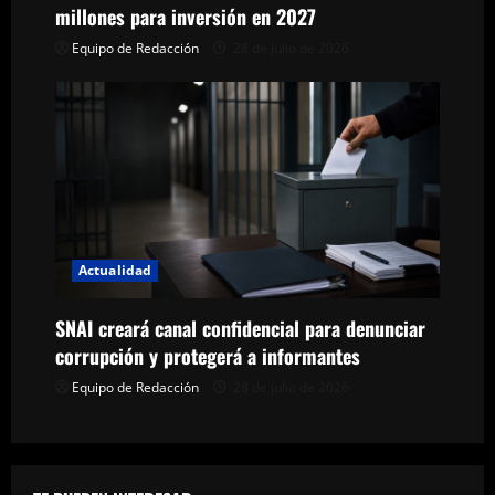
n
millones para inversión en 2027
Equipo de Redacción
28 de julio de 2026
t
r
a
d
a
Actualidad
s
SNAI creará canal confidencial para denunciar
corrupción y protegerá a informantes
Equipo de Redacción
28 de julio de 2026