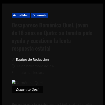
Actualidad
Economía
Desaparece Doménica Quel, joven
de 16 años en Quito: su familia pide
ayuda y cuestiona la lenta
respuesta estatal
Equipo de Redacción
14 de noviembre de 2025
3 minutos de lectura
Doménica Quel
Periodismo Ecuador
— En Quito, otra familia