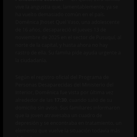
vive la angustia que, lamentablemente, ya se
ha vuelto demasiado común en el país.
Doménica Jhoset Quel Vaso, una adolescente
de 16 años, desapareció el jueves 13 de
noviembre de 2025 en el sector de Pusuquí, al
norte de la capital, y hasta ahora no hay
rastro de ella. Su familia pide ayuda urgente a
la ciudadanía.
Según el registro oficial del Programa de
Personas Desaparecidas del Ministerio del
Interior, Doménica fue vista por última vez
alrededor de las
17:30
, cuando salió de su
domicilio sin aviso. Sus familiares informaron
que la joven atravesaba un cuadro de
depresión y se encontraba en tratamiento, un
elemento que vuelve la situación todavía más