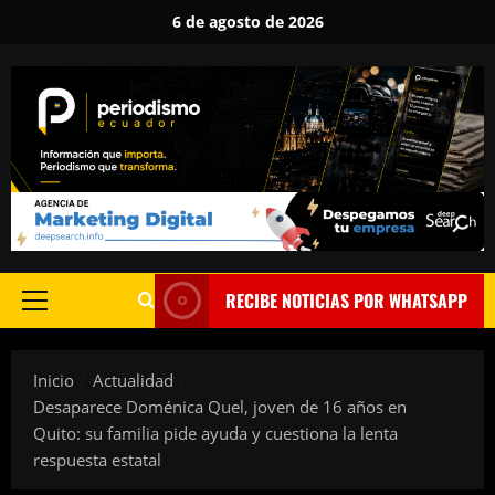
Saltar
6 de agosto de 2026
al
contenido
RECIBE NOTICIAS POR WHATSAPP
Menú
principal
Inicio
Actualidad
Desaparece Doménica Quel, joven de 16 años en
Quito: su familia pide ayuda y cuestiona la lenta
respuesta estatal