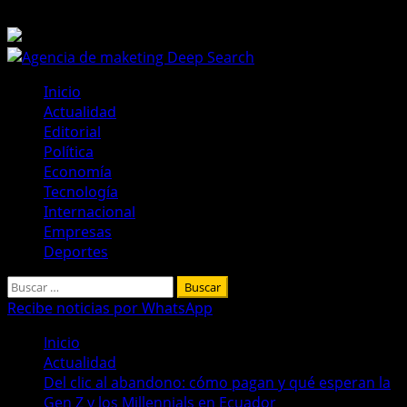
Saltar
7 de agosto de 2026
al
contenido
Menú
Inicio
principal
Actualidad
Editorial
Política
Economía
Tecnología
Internacional
Empresas
Deportes
Buscar:
Recibe noticias por WhatsApp
Inicio
Actualidad
Del clic al abandono: cómo pagan y qué esperan la
Gen Z y los Millennials en Ecuador