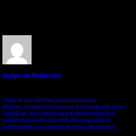
marcar la diferencia entre una venta concretada o un
carrito abandonado.
Acerca del autor
Equipo de Redacción
Administrator
Visitar el sitio web
Ver todas las entradas
Navegación
Anterior:
Estados Unidos acusa a China de usar bases
“científicas” en Sudamérica para espionaje militar
de
Siguiente:
Operativo Apolo 8 en Guayas deja 32
entradas
aprehendidos y un arsenal de armas decomisado