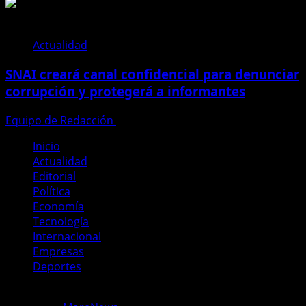
Actualidad
SNAI creará canal confidencial para denunciar
corrupción y protegerá a informantes
Equipo de Redacción
28 de julio de 2026
Inicio
Actualidad
Editorial
Política
Economía
Tecnología
Internacional
Empresas
Deportes
Copyright © Todos los derechos reservados Periodismo