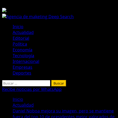
Saltar
8 de agosto de 2026
al
contenido
Menú
Inicio
principal
Actualidad
Editorial
Política
Economía
Tecnología
Internacional
Empresas
Deportes
Buscar:
Recibe noticias por WhatsApp
Inicio
Actualidad
Daniel Noboa mejora su imagen, pero se mantiene
fuera del top 10 de presidentes mejor valorados de