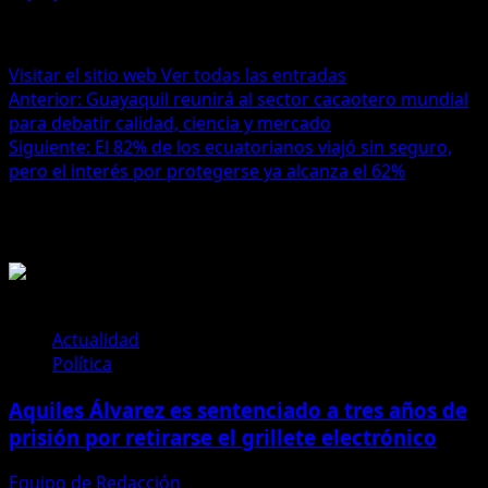
Administrator
Visitar el sitio web
Ver todas las entradas
Navegación
Anterior:
Guayaquil reunirá al sector cacaotero mundial
para debatir calidad, ciencia y mercado
de
Siguiente:
El 82% de los ecuatorianos viajó sin seguro,
entradas
pero el interés por protegerse ya alcanza el 62%
Historias relacionadas
Actualidad
Política
Aquiles Álvarez es sentenciado a tres años de
prisión por retirarse el grillete electrónico
Equipo de Redacción
4 de agosto de 2026