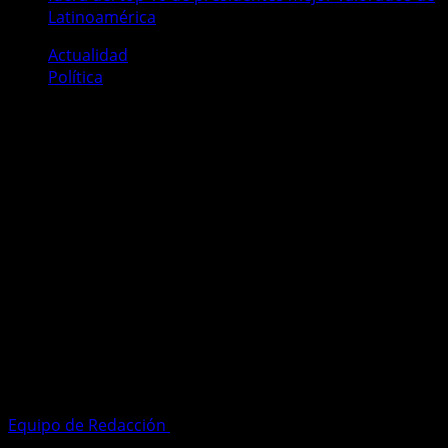
Latinoamérica
Actualidad
Política
Daniel Noboa mejora su imagen,
pero se mantiene fuera del top 10
de presidentes mejor valorados de
Latinoamérica
El presidente de Ecuador, Daniel Noboa, registró una
mejora en su nivel de aprobación ciudadana durante
junio de 2026, según el más reciente ranking de
mandatarios latinoamericanos elaborado por CB Global
Data. Sin embargo, el jefe de Estado ecuatoriano aún se
mantiene fuera del grupo de los diez presidentes con
mejor imagen de la región.
Equipo de Redacción
22 de junio de 2026
2 minutos de
lectura