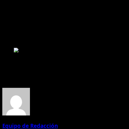
crecimiento económico será determinante para
consolidar o ampliar esta tendencia en los próximos
meses.
Según la encuesta, realizada entre el 2 y el 7 de junio de
2026, se consultó a 2.232 personas en Ecuador y el
estudio presenta un margen de error de ±2,1%.
Ranking Junio 2026
Acerca del autor
Equipo de Redacción