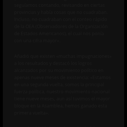
seguíamos contando, revisando en ciertas
provincias y había cosas que no cuadraban.
Incluso, no cuadraban con el conteo rápido
de la OEA (Observadores de la Organización
de Estados Americanos), el cual nos ponía
con una cifra mayor».
Añadió que existen «muchas impugnaciones»
a los resultados y destacó los logros
alcanzados por su movimiento político en
apenas nueve meses de existencia: «Estamos
en una segunda vuelta, somos la principal
fuerza política, nuestro movimiento nacional
tiene nueve meses, aun así tuvimos el mayor
bloque en la Asamblea, hemos ganado esta
primera vuelta».