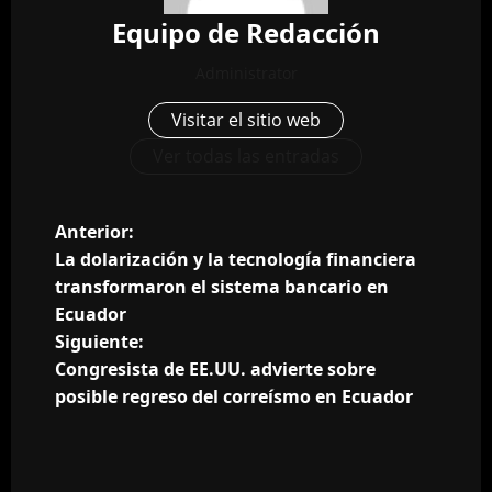
Equipo de Redacción
Administrator
Visitar el sitio web
Ver todas las entradas
N
Anterior:
La dolarización y la tecnología financiera
a
transformaron el sistema bancario en
Ecuador
v
Siguiente:
e
Congresista de EE.UU. advierte sobre
posible regreso del correísmo en Ecuador
g
a