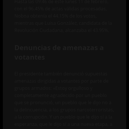
Hasta las 09:46 de este lunes 11 de febrero,
con el 96.45% de actas válidas procesadas,
Noboa obtenía el 44.15% de los votos,
mientras que Luisa González, candidata de la
Revolución Ciudadana, alcanzaba el 43.95%.
Denuncias de amenazas a
votantes
El presidente también denunció supuestas
amenazas dirigidas a votantes por parte de
grupos armados: «Estoy orgulloso y
completamente agradecido por un pueblo
que se pronunció, un pueblo que le dijo no a
la delincuencia, a los grupos narcoterroristas,
a la corrupción. Y un pueblo que le dijo sí a la
esperanza, que le dijo sí a una nueva etapa, a