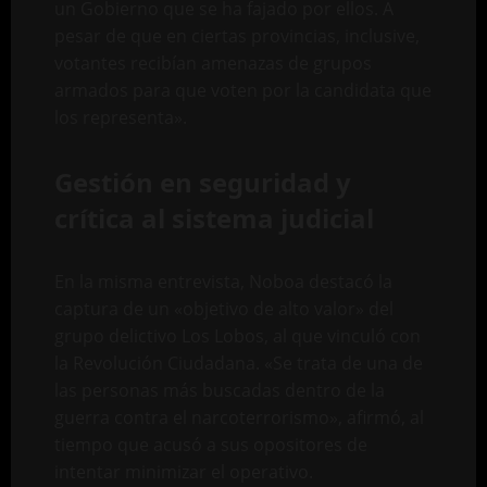
un Gobierno que se ha fajado por ellos. A
pesar de que en ciertas provincias, inclusive,
votantes recibían amenazas de grupos
armados para que voten por la candidata que
los representa».
Gestión en seguridad y
crítica al sistema judicial
En la misma entrevista, Noboa destacó la
captura de un «objetivo de alto valor» del
grupo delictivo Los Lobos, al que vinculó con
la Revolución Ciudadana. «Se trata de una de
las personas más buscadas dentro de la
guerra contra el narcoterrorismo», afirmó, al
tiempo que acusó a sus opositores de
intentar minimizar el operativo.