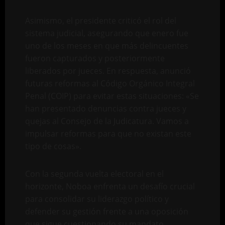
Asimismo, el presidente criticó el rol del
sistema judicial, asegurando que enero fue
uno de los meses en que más delincuentes
fueron capturados y posteriormente
liberados por jueces. En respuesta, anunció
futuras reformas al Código Orgánico Integral
Penal (COIP) para evitar estas situaciones: «Se
han presentado denuncias contra jueces y
quejas al Consejo de la Judicatura. Vamos a
impulsar reformas para que no existan este
tipo de cosas».
Con la segunda vuelta electoral en el
horizonte, Noboa enfrenta un desafío crucial
para consolidar su liderazgo político y
defender su gestión frente a una oposición
que sigue cuestionando su mandato.