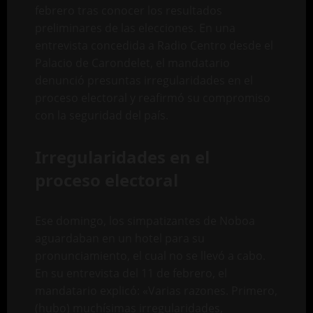
febrero tras conocer los resultados
preliminares de las elecciones. En una
entrevista concedida a Radio Centro desde el
Palacio de Carondelet, el mandatario
denunció presuntas irregularidades en el
proceso electoral y reafirmó su compromiso
con la seguridad del país.
Irregularidades en el
proceso electoral
Ese domingo, los simpatizantes de Noboa
aguardaban en un hotel para su
pronunciamiento, el cual no se llevó a cabo.
En su entrevista del 11 de febrero, el
mandatario explicó: «Varias razones. Primero,
(hubo) muchísimas irregularidades,