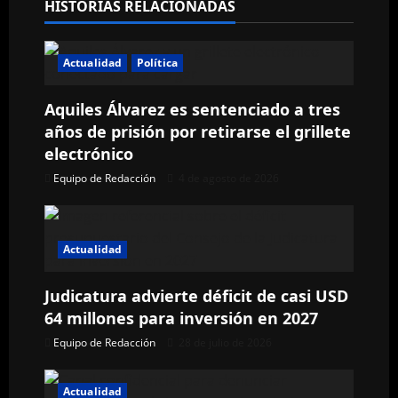
HISTORIAS RELACIONADAS
c
i
Actualidad
Política
ó
Aquiles Álvarez es sentenciado a tres
n
años de prisión por retirarse el grillete
electrónico
d
Equipo de Redacción
4 de agosto de 2026
e
e
Actualidad
n
Judicatura advierte déficit de casi USD
t
64 millones para inversión en 2027
Equipo de Redacción
28 de julio de 2026
r
a
Actualidad