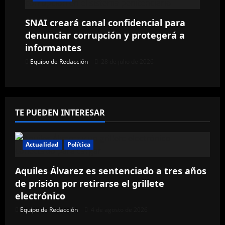
d
SNAI creará canal confidencial para
a
denunciar corrupción y protegerá a
informantes
s
Equipo de Redacción
28 de julio de 2026
TE PUEDEN INTERESAR
Actualidad
Política
Aquiles Álvarez es sentenciado a tres años
de prisión por retirarse el grillete
electrónico
Equipo de Redacción
4 de agosto de 2026