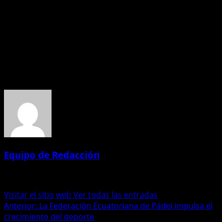
como un hub estratégico dentro de su plan regional.
Guayaquil, Cuenca y Ambato figuran entre los mercados
naturales para su crecimiento. Como referencia de su
potencial, la marca estima ventas anuales cercanas a los
USD 500.000.
Acerca del autor
Equipo de Redacción
Administrator
Visitar el sitio web
Ver todas las entradas
Navegación
Anterior:
La Federación Ecuatoriana de Pádel impulsa el
crecimiento del deporte