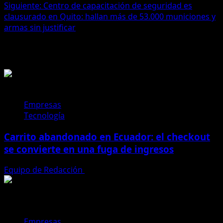
de
Siguiente:
Centro de capacitación de seguridad es
entradas
clausurado en Quito: hallan más de 53.000 municiones y
armas sin justificar
Historias relacionadas
Empresas
Tecnología
Carrito abandonado en Ecuador: el checkout
se convierte en una fuga de ingresos
Equipo de Redacción
31 de julio de 2026
Empresas