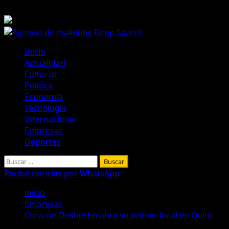
Saltar
6 de agosto de 2026
al
contenido
Menú
Inicio
principal
Actualidad
Editorial
Política
Economía
Tecnología
Internacional
Empresas
Deportes
Buscar:
Recibe noticias por WhatsApp
Inicio
Empresas
Corazón Deshecho abre su primer local en Quito