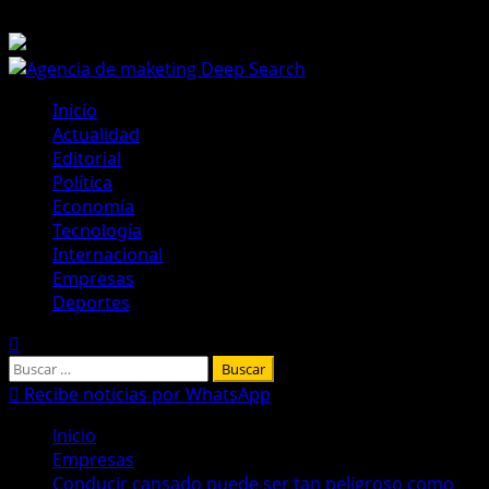
Saltar
8 de agosto de 2026
al
contenido
Menú
Inicio
principal
Actualidad
Editorial
Política
Economía
Tecnología
Internacional
Empresas
Deportes
Buscar:
Recibe noticias por WhatsApp
Inicio
Empresas
Conducir cansado puede ser tan peligroso como