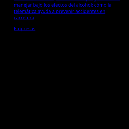
manejar bajo los efectos del alcohol: cómo la
telemática ayuda a prevenir accidentes en
carretera
Empresas
Conducir cansado puede ser tan
peligroso como manejar bajo los
efectos del alcohol: cómo la
telemática ayuda a prevenir
accidentes en carretera
Cuando se habla de seguridad vial, factores como el
exceso de velocidad, las distracciones o el consumo de
alcohol suelen concentrar la atención pública. Sin
embargo, existe otro riesgo silencioso que continúa
afectando a miles de conductores en las carreteras: la
fatiga al volante.