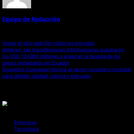
Equipo de Redacción
Administrator
Visitar el sitio web
Ver todas las entradas
Navegación
Anterior:
Las transferencias interbancarias superaron
los USD 124.000 millones y aceleran la llegada de los
de
pagos inmediatos en Ecuador
entradas
Siguiente:
Guayaquil reunirá al sector cacaotero mundial
para debatir calidad, ciencia y mercado
Historias relacionadas
Empresas
Tecnología