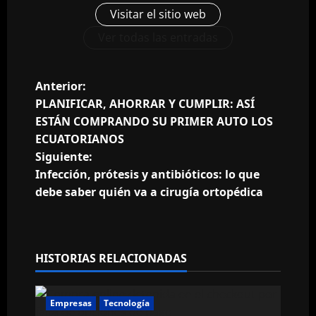
Visitar el sitio web
Ver todas las entradas
N
Anterior:
PLANIFICAR, AHORRAR Y CUMPLIR: ASÍ
a
ESTÁN COMPRANDO SU PRIMER AUTO LOS
ECUATORIANOS
v
Siguiente:
e
Infección, prótesis y antibióticos: lo que
debe saber quién va a cirugía ortopédica
g
a
HISTORIAS RELACIONADAS
c
i
Empresas
Tecnología