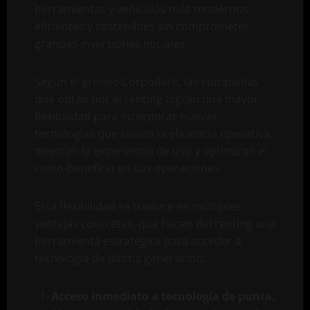
herramientas y vehículos más modernos,
eficientes y sostenibles sin comprometer
grandes inversiones iniciales.
Según el gremio CorpoRent, las compañías
que optan por el renting logran una mayor
flexibilidad para incorporar nuevas
tecnologías que elevan la eficiencia operativa,
mejoran la experiencia de uso y optimizan el
costo-beneficio en sus operaciones.
Esta flexibilidad se traduce en múltiples
ventajas concretas, que hacen del renting una
herramienta estratégica para acceder a
tecnología de última generación:
Acceso inmediato a tecnología de punta.