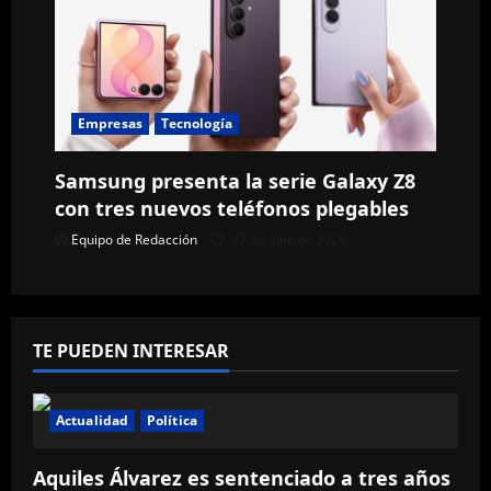
s
Empresas
Tecnología
Samsung presenta la serie Galaxy Z8
con tres nuevos teléfonos plegables
Equipo de Redacción
27 de julio de 2026
TE PUEDEN INTERESAR
Actualidad
Política
Aquiles Álvarez es sentenciado a tres años