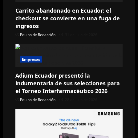
ó
Carrito abandonado en Ecuador: el
n
checkout se convierte en una fuga de
ingresos
d
Equipo de Redacción
31 de julio de 2026
e
e
Empresas
n
Adium Ecuador presentó la
t
indumentaria de sus selecciones para
el Torneo Interfarmacéutico 2026
r
Equipo de Redacción
28 de julio de 2026
a
d
a