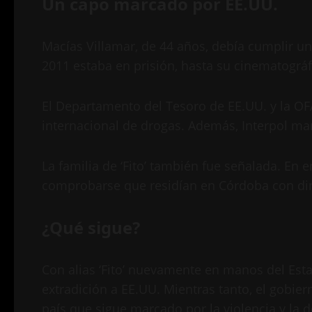
Un capo marcado por EE.UU.
Macías Villamar, de 44 años, debía cumplir u
2011 estaba en prisión, hasta su cinematográ
El Departamento del Tesoro de EE.UU. y la OF
internacional de drogas. Además, Interpol man
La familia de ‘Fito’ también fue señalada. En
comprobarse que residían en Córdoba con di
¿Qué sigue?
Con alias ‘Fito’ nuevamente en manos del Est
extradición a EE.UU. Mientras tanto, el gobie
país que sigue marcado por la violencia y la 