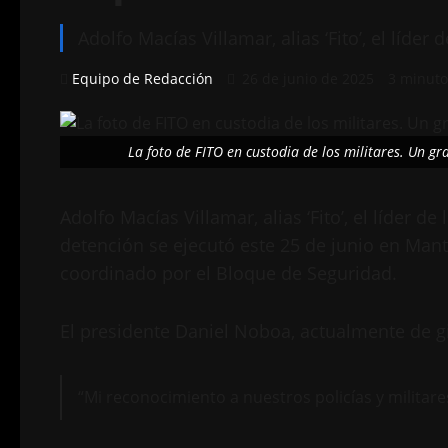
Adolfo Macías Villamar, alias ‘Fito’, el líd
Equipo de Redacción
26 de junio de 2025
3 minuto
La foto de FITO en custodia de los militares. Un g
Adolfo Macías Villamar, alias ‘Fito’, el líder d
detención se ejecutó este 25 de junio en Mant
coordinado por el Bloque de Seguridad.
El presidente Daniel Noboa, actualmente de gir
“Mi reconocimiento a nuestros policías y militar