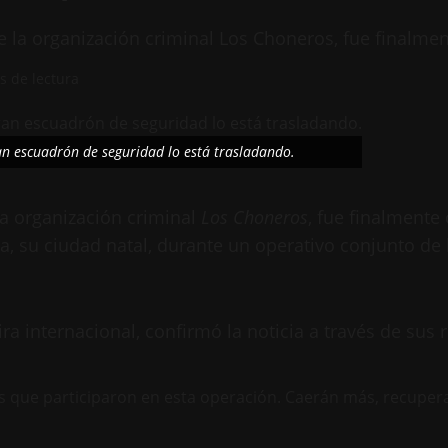
er de la organización criminal Los Choneros, fue final
s de lectura
ran escuadrón de seguridad lo está trasladando.
e la organización criminal
Los Choneros
, fue finalmente
a, su ciudad natal, durante un operativo conjunto de 
a internacional, confirmó la noticia a través de sus r
es que participaron en esta operación. Caerán más, recupera