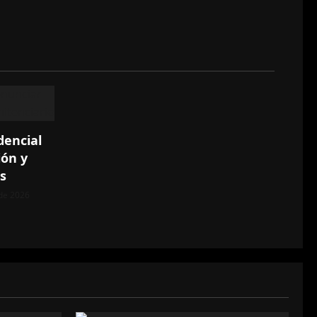
dencial
ión y
s
 de 2026