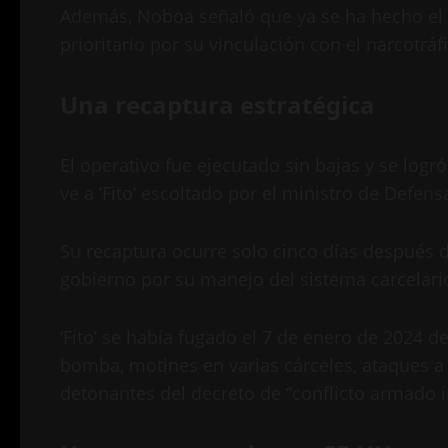
Además, Noboa señaló que ya se ha hecho el t
prioritario por su vinculación con el narcotráf
Una recaptura estratégica
El operativo fue ejecutado sin bajas y se logró
ve a ‘Fito’ escoltado por el ministro de Defens
Su recaptura ocurre solo cinco días después de
gobierno por su manejo del sistema carcelari
‘Fito’ se había fugado el 7 de enero de 2024 d
bomba, motines en varias cárceles, ataques a
detonantes del decreto de “conflicto armado in