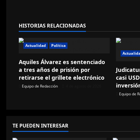
e
g
HISTORIAS RELACIONADAS
a
Actualidad
Política
c
Actualid
i
Aquiles Álvarez es sentenciado
a tres años de prisión por
Judicatu
ó
retirarse el grillete electrónico
casi USD
inversió
n
Equipo de Redacción
4 de agosto de 2026
Equipo de R
d
e
TE PUEDEN INTERESAR
e