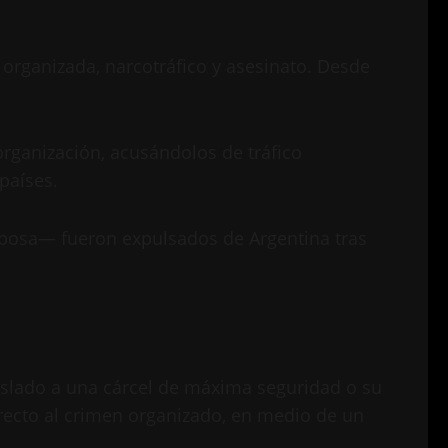
organizada, narcotráfico y asesinato. Desde
rganización, acusándolos de tráfico
países.
esposa— fueron expulsados de Argentina tras
raslado a una cárcel de máxima seguridad o su
irecto al crimen organizado, en medio de un