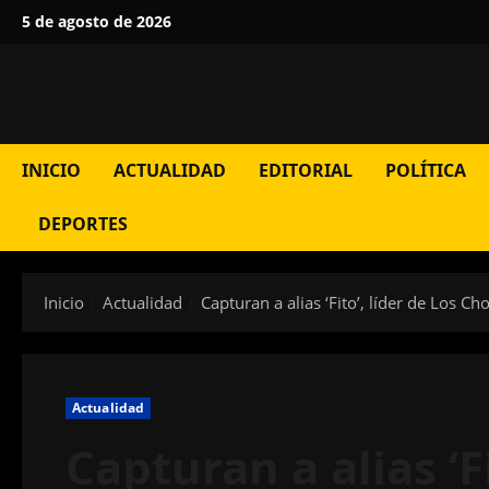
Saltar
5 de agosto de 2026
al
contenido
INICIO
ACTUALIDAD
EDITORIAL
POLÍTICA
DEPORTES
Inicio
Actualidad
Capturan a alias ‘Fito’, líder de Los C
Actualidad
Capturan a alias ‘F