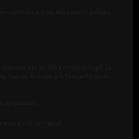
mente capturado tras un año y medio prófugo.
 capturado tras un año y medio prófugo. La
las Fuerzas Armadas y la Policía Nacional,
edes sociales:
remos el país. Sin tregua”.