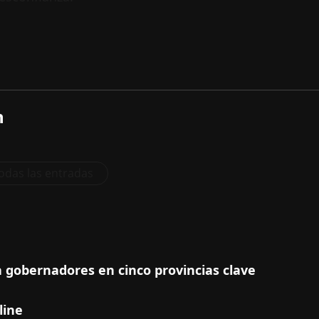
n
odas las entradas
a gobernadores en cinco provincias clave
line