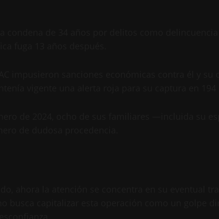
na condena de 34 años por delitos como delincuencia 
fica fuga 13 años después.
AC impusieron sanciones económicas contra él y su o
tenía vigente una alerta roja para su captura en 194 
 enero de 2024, ocho de sus familiares —incluida su 
nero de dudosa procedencia.
ado, ahora la atención se concentra en su eventual t
rno busca capitalizar esta operación como un golpe d
desconfianza.