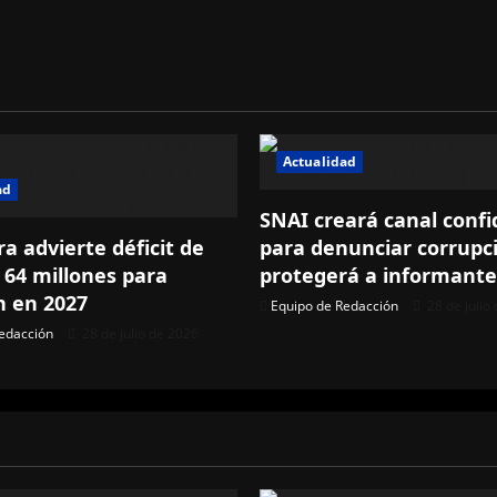
Actualidad
ad
SNAI creará canal confi
ra advierte déficit de
para denunciar corrupc
 64 millones para
protegerá a informante
n en 2027
Equipo de Redacción
28 de julio
edacción
28 de julio de 2026