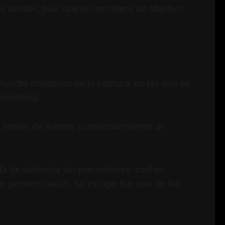
 Unidos, país que lo considera un objetivo
 difundió imágenes de la captura, en las que se
 Reimberg.
en medio de fuertes cuestionamientos al
ola de violencia sin precedentes: coches
s penitenciarios. Su escape fue uno de los