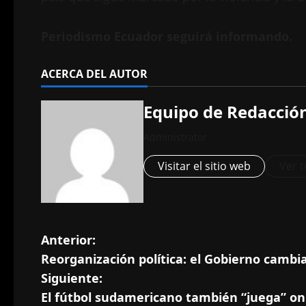
Periodismo Ecuador seguirá informando.
ACERCA DEL AUTOR
Equipo de Redacció
Administrator
Visitar el sitio web
Ver t
N
Anterior:
Reorganización política: el Gobierno cambi
a
Siguiente:
v
El fútbol sudamericano también “juega” on