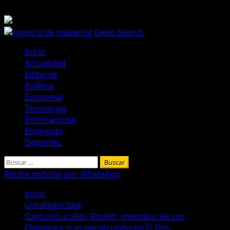
Saltar
8 de agosto de 2026
al
contenido
Menú
Inicio
principal
Actualidad
Editorial
Política
Economía
Tecnología
Internacional
Empresas
Deportes
Buscar:
Recibe noticias por WhatsApp
Inicio
Uncategorized
Capturan a alias ‘Finalín’, miembro de Los
Choneros, tras persecución en El Oro