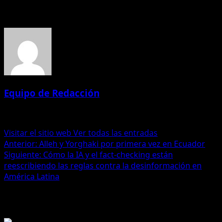
Acerca del autor
Equipo de Redacción
Administrator
Visitar el sitio web
Ver todas las entradas
Navegación
Anterior:
Alleh y Yorghaki por primera vez en Ecuador
Siguiente:
Cómo la IA y el fact-checking están
de
reescribiendo las reglas contra la desinformación en
entradas
América Latina
Historias relacionadas