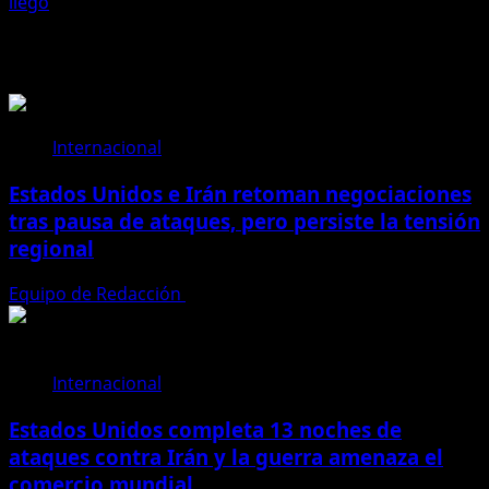
entradas
llegó
Historias relacionadas
Internacional
Estados Unidos e Irán retoman negociaciones
tras pausa de ataques, pero persiste la tensión
regional
Equipo de Redacción
27 de julio de 2026
Internacional
Estados Unidos completa 13 noches de
ataques contra Irán y la guerra amenaza el
comercio mundial