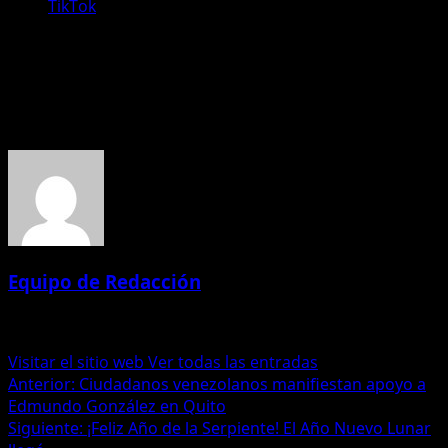
TikTok
Manténgase informado con Periodismo Ecuador sobre
este y otros temas de actualidad.
Acerca del autor
Equipo de Redacción
Administrator
Visitar el sitio web
Ver todas las entradas
Navegación
Anterior:
Ciudadanos venezolanos manifiestan apoyo a
Edmundo González en Quito
de
Siguiente:
¡Feliz Año de la Serpiente! El Año Nuevo Lunar