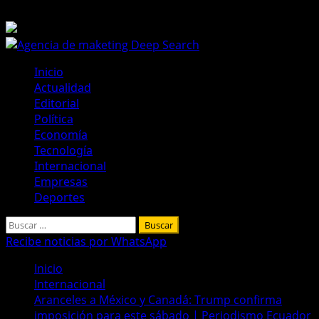
Saltar
10 de agosto de 2026
al
contenido
Menú
Inicio
principal
Actualidad
Editorial
Política
Economía
Tecnología
Internacional
Empresas
Deportes
Buscar:
Recibe noticias por WhatsApp
Inicio
Internacional
Aranceles a México y Canadá: Trump confirma
imposición para este sábado | Periodismo Ecuador