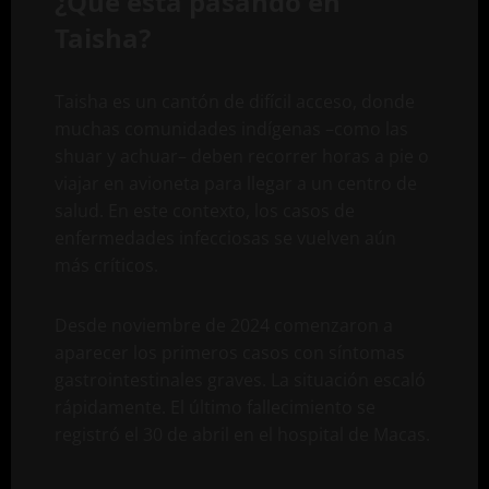
¿Qué está pasando en
Taisha?
Taisha es un cantón de difícil acceso, donde
muchas comunidades indígenas –como las
shuar y achuar– deben recorrer horas a pie o
viajar en avioneta para llegar a un centro de
salud. En este contexto, los casos de
enfermedades infecciosas se vuelven aún
más críticos.
Desde noviembre de 2024 comenzaron a
aparecer los primeros casos con síntomas
gastrointestinales graves. La situación escaló
rápidamente. El último fallecimiento se
registró el 30 de abril en el hospital de Macas.