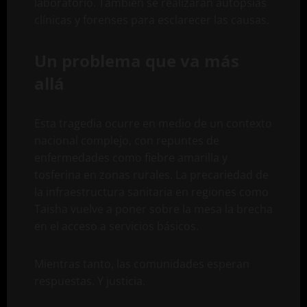
laboratorio. También se realizarán autopsias
clínicas y forenses para esclarecer las causas.
Un problema que va más
allá
Esta tragedia ocurre en medio de un contexto
nacional complejo, con repuntes de
enfermedades como fiebre amarilla y
tosferina en zonas rurales. La precariedad de
la infraestructura sanitaria en regiones como
Taisha vuelve a poner sobre la mesa la brecha
en el acceso a servicios básicos.
Mientras tanto, las comunidades esperan
respuestas. Y justicia.