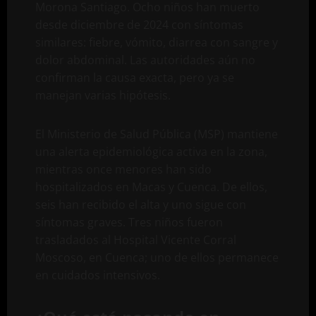
Morona Santiago. Ocho niños han muerto
desde diciembre de 2024 con síntomas
similares: fiebre, vómito, diarrea con sangre y
dolor abdominal. Las autoridades aún no
confirman la causa exacta, pero ya se
manejan varias hipótesis.
El Ministerio de Salud Pública (MSP) mantiene
una alerta epidemiológica activa en la zona,
mientras once menores han sido
hospitalizados en Macas y Cuenca. De ellos,
seis han recibido el alta y uno sigue con
síntomas graves. Tres niños fueron
trasladados al Hospital Vicente Corral
Moscoso, en Cuenca; uno de ellos permanece
en cuidados intensivos.