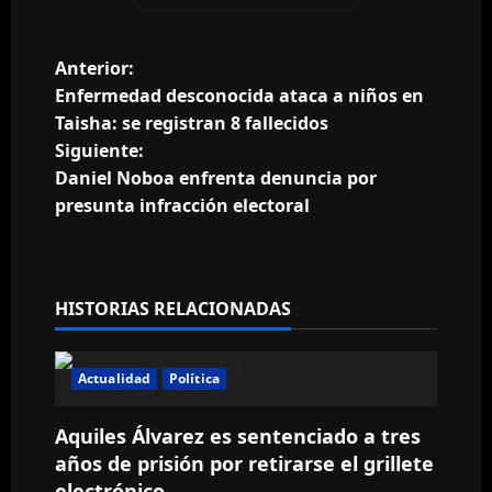
N
Anterior:
Enfermedad desconocida ataca a niños en
a
Taisha: se registran 8 fallecidos
Siguiente:
v
Daniel Noboa enfrenta denuncia por
e
presunta infracción electoral
g
a
HISTORIAS RELACIONADAS
c
Actualidad
Política
i
ó
Aquiles Álvarez es sentenciado a tres
años de prisión por retirarse el grillete
n
electrónico