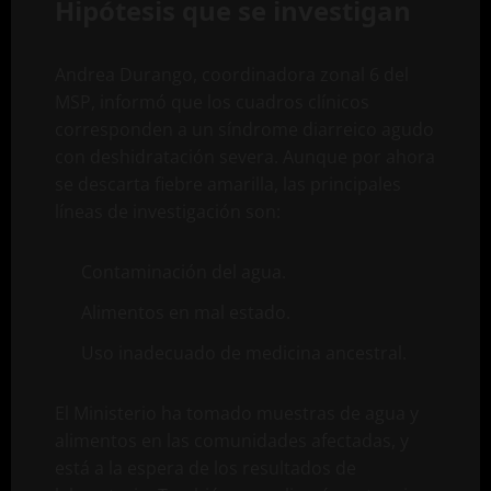
Hipótesis que se investigan
Andrea Durango, coordinadora zonal 6 del
MSP, informó que los cuadros clínicos
corresponden a un síndrome diarreico agudo
con deshidratación severa. Aunque por ahora
se descarta fiebre amarilla, las principales
líneas de investigación son:
Contaminación del agua.
Alimentos en mal estado.
Uso inadecuado de medicina ancestral.
El Ministerio ha tomado muestras de agua y
alimentos en las comunidades afectadas, y
está a la espera de los resultados de