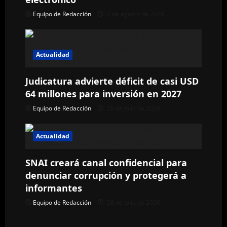
Equipo de Redacción
4 de agosto de 2026
d
e
Actualidad
e
n
Judicatura advierte déficit de casi USD
64 millones para inversión en 2027
t
Equipo de Redacción
28 de julio de 2026
r
Actualidad
a
SNAI creará canal confidencial para
d
denunciar corrupción y protegerá a
a
informantes
Equipo de Redacción
28 de julio de 2026
s