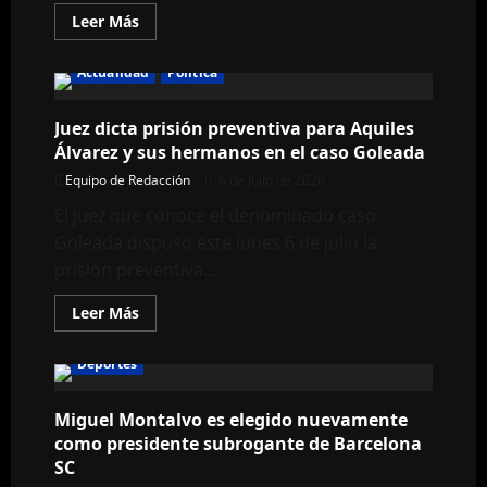
Leer
Leer Más
más
acerca
de
Actualidad
Política
Gobierno
modifica
el
Juez dicta prisión preventiva para Aquiles
Plan
Maestro
Álvarez y sus hermanos en el caso Goleada
de
Electricidad:
Equipo de Redacción
6 de julio de 2026
estos
son
El juez que conoce el denominado caso
los
nuevos
Goleada dispuso este lunes 6 de julio la
proyectos
que
prisión preventiva...
buscan
reforzar
el
Leer
Leer Más
sistema
más
eléctrico
acerca
del
de
Deportes
país
Juez
dicta
prisión
Miguel Montalvo es elegido nuevamente
preventiva
para
como presidente subrogante de Barcelona
Aquiles
Álvarez
SC
y