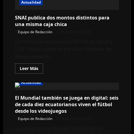
de
Actualidad
condenado
desde
Costa
SNAI publica dos montos distintos para
Rica
una misma caja chica
Equipo de Redacción
16 de julio de 2026
La resolución establece USD 150 en letras y
USD 100 en números para las Unidades de
Aseguramiento...
Leer
Leer Más
más
acerca
de
Actualidad
SNAI
publica
dos
El Mundial también se juega en digital: seis
montos
distintos
de cada diez ecuatorianos viven el fútbol
para
una
desde los videojuegos
misma
caja
Equipo de Redacción
15 de julio de 2026
chica
La pasión por el Mundial trasciende los