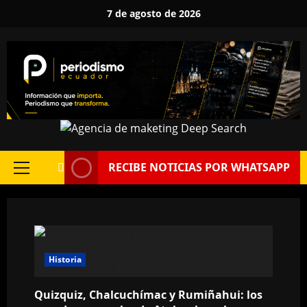
Saltar
7 de agosto de 2026
al
contenido
RECIBE NOTICIAS POR WHATSAPP
Menú
principal
Historia
Quizquiz, Chalcuchímac y Rumiñahui: los