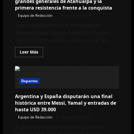
grandes generales de Atahualpa y la
primera resistencia frente a la conquista
Equipo de Redacción
19 de julio de 2026
Tres comandantes en el derrumbe del
Tahuantinsuyo Cuando Francisco Pizarro
capturó a Atahualpa en Cajamarca, el 16...
Leer
Leer Más
más
acerca
de
Quizquiz,
Chalcuchímac
y
Rumiñahui:
Deportes
los
grandes
generales
Argentina y España disputarán una final
de
Atahualpa
histórica entre Messi, Yamal y entradas de
y
hasta USD 39.000
la
primera
Equipo de Redacción
16 de julio de 2026
resistencia
frente
Argentina y España disputan la final del
a
la