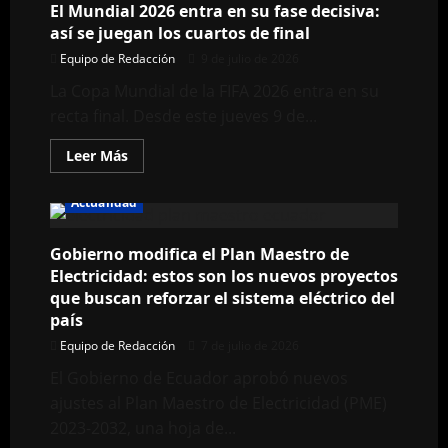
El Mundial 2026 entra en su fase decisiva:
Gasca
presenta
así se juegan los cuartos de final
impugnación
al
Equipo de Redacción
9 de julio de 2026
proceso
de
La Copa Mundial de la FIFA 2026 entra en su
verificación
en
recta final. Desde este jueves 9 de...
concurso
para
Fiscal
Leer
Leer Más
General
más
del
acerca
Estado
de
Actualidad
El
Mundial
2026
Gobierno modifica el Plan Maestro de
entra
en
Electricidad: estos son los nuevos proyectos
su
fase
que buscan reforzar el sistema eléctrico del
decisiva:
país
así
se
Equipo de Redacción
7 de julio de 2026
juegan
los
El Gobierno de Ecuador aprobó nuevos
cuartos
de
ajustes al Plan Maestro de Electricidad (PME)
final
2023-2032, una hoja de...